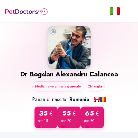
Dr
Bogdan Alexandru Calancea
Medicina veterinaria generale
Chirurgia
Paese di nascita:
Romania
35
55
65
€
€
€
per 15
per 20
per 30
min
min
min