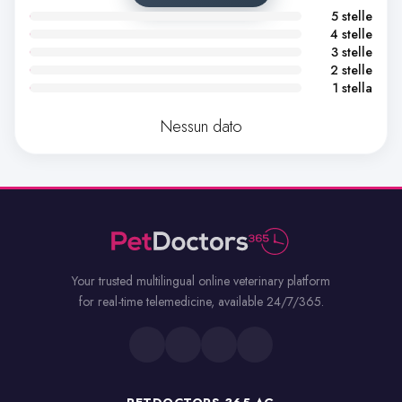
5 stelle
4 stelle
3 stelle
2 stelle
1 stella
Nessun dato
Your trusted multilingual online veterinary platform
for real-time telemedicine, available 24/7/365.