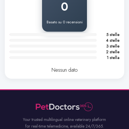
0
Basato su 0 recensioni
5 stelle
4 stelle
3 stelle
2 stelle
1 stella
Nessun dato
Your trusted multilingual online veterinary platform
for real-time telemedicine, available 24/7/365.