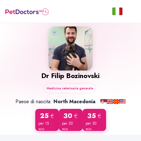
Dr
Filip Bozinovski
Medicina veterinaria generale
Paese di nascita:
North Macedonia
25
30
35
€
€
€
per 15
per 20
per 30
min
min
min