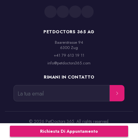
PETDOCTORS 365 AG
Baarerstrasse 94

6300 Zug
+41 79 613 19 11
info@petdoctors365.com
RIMANI IN CONTATTO
La tua email
© 2026 PetDoctors 365. All rights reserved.
Termini e condizioni
Avviso legale
Informativa sulla privacy
Richiesta Di Appuntamento