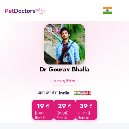
Dr
Gourav Bhalla
सामान्य पशु चिकित्सा
जन्म का देश:
India
19
29
39
€
€
€
{{मात्रा}}
{{मात्रा}}
{{मात्रा}}
मिनट के
मिनट के
मिनट के
लिए
लिए
लिए