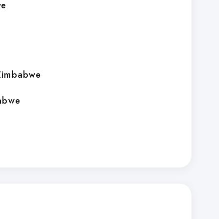
we
Zimbabwe
abwe