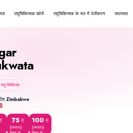
पशुचिकित्सक खोजें
पशुचिकित्सक के रूप में पंजीकरण
सदस्यता
्ञता
gar
kwata
 पशु चिकित्सा
देश:
Zimbabwe
75
100
€
€
€
{{मात्रा}}
{{मात्रा}}
मिनट के
मिनट के