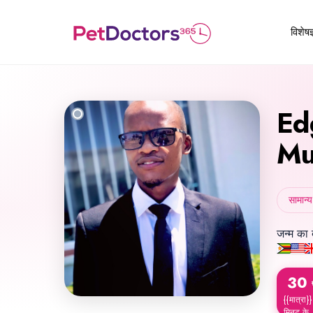
विशेषज
Ed
Mu
सामान्य
जन्म का 
30
{{मात्रा}}
मिनट के