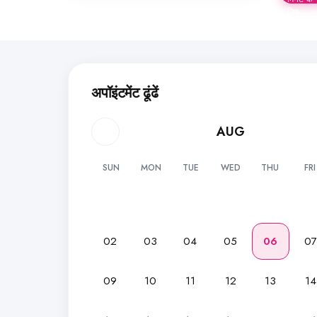
लिए
अपॉइंटमेंट ढूंढें
AUG
SUN
MON
TUE
WED
THU
FRI
02
03
04
05
06
0
09
10
11
12
13
14