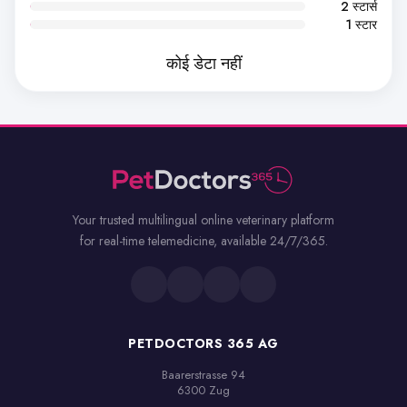
2 स्टार्स
1 स्टार
कोई डेटा नहीं
Your trusted multilingual online veterinary platform
for real-time telemedicine, available 24/7/365.
PETDOCTORS 365 AG
Baarerstrasse 94

6300 Zug