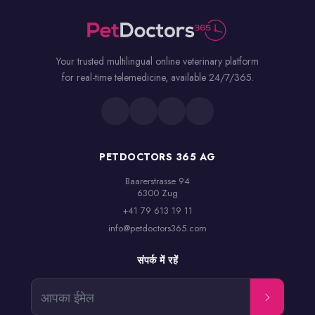
Your trusted multilingual online veterinary platform
for real-time telemedicine, available 24/7/365.
PETDOCTORS 365 AG
Baarerstrasse 94

6300 Zug
+41 79 613 19 11
info@petdoctors365.com
संपर्क में रहें
आपका ईमेल