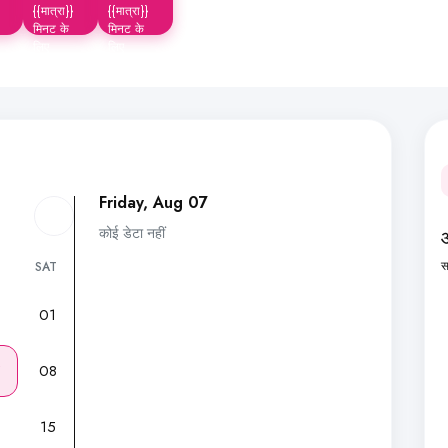
{{मात्रा}}
{{मात्रा}}
मिनट के
मिनट के
लिए
लिए
Friday, Aug 07
कोई डेटा नहीं
स
SAT
01
7
08
15