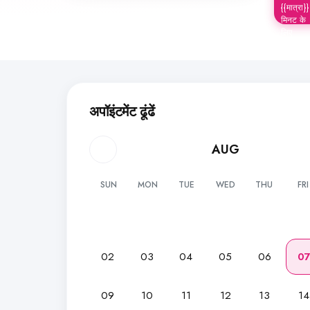
{{मात्रा}}
मिनट के
लिए
अपॉइंटमेंट ढूंढें
AUG
SUN
MON
TUE
WED
THU
FRI
02
03
04
05
06
0
09
10
11
12
13
14