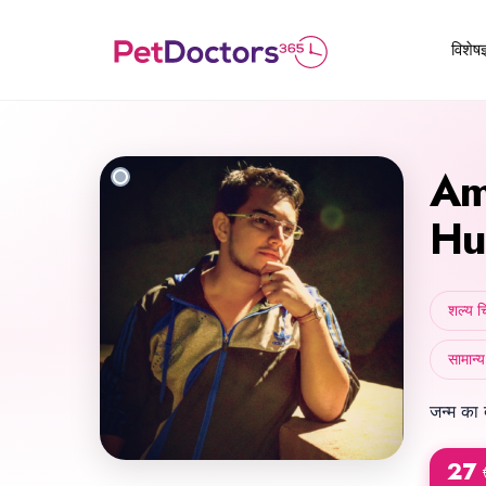
विशेषज
A
Hu
शल्य च
सामान्य
जन्म का 
27