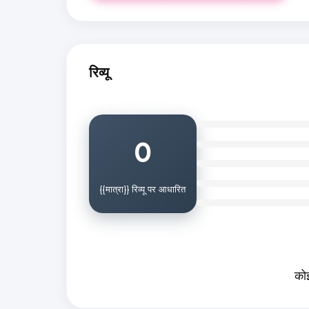
रिव्यू
0
{{मात्रा}} रिव्यू पर आधारित
कोई