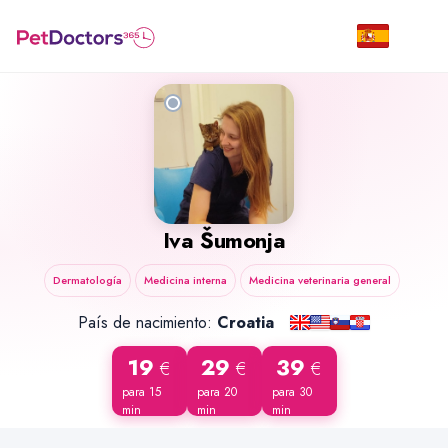
Iva Šumonja
Dermatología
Medicina interna
Medicina veterinaria general
País de nacimiento:
Croatia
19
29
39
€
€
€
para 15
para 20
para 30
min
min
min