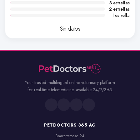
3 estrellas
2 estrellas
1 estrella
Sin datos
Your trusted multilingual online veterinary platform
for real-time telemedicine, available 24/7/365.
PETDOCTORS 365 AG
Baarerstrasse 94
