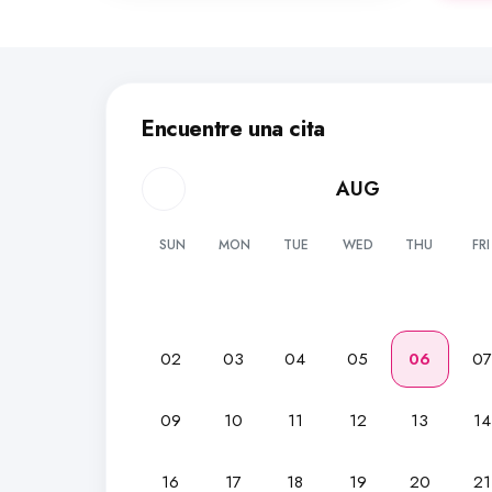
Encuentre una cita
AUG
SUN
MON
TUE
WED
THU
FRI
02
03
04
05
06
0
09
10
11
12
13
14
16
17
18
19
20
21