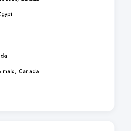
 Egypt
ada
nimals
, Canada