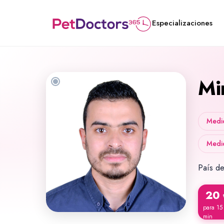
Especializaciones
Mi
Medic
Medic
País de
20
para 15
min