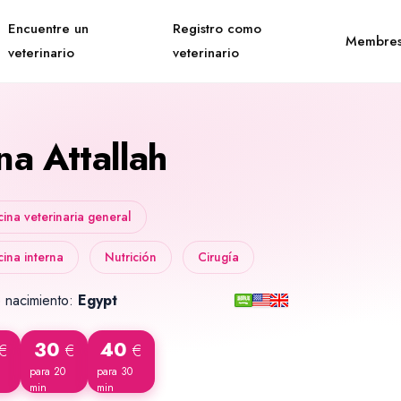
Encuentre un
Registro como
Membres
veterinario
veterinario
na Attallah
ina veterinaria general
ina interna
Nutrición
Cirugía
 nacimiento:
Egypt
30
40
€
€
€
para 20
para 30
min
min