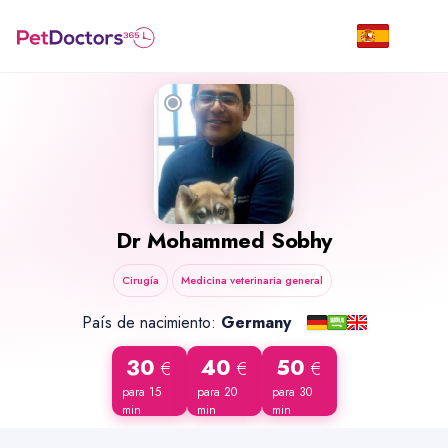
Dr
Mohammed Sobhy
Cirugía
Medicina veterinaria general
País de nacimiento:
Germany
30
40
50
€
€
€
para 15
para 20
para 30
min
min
min