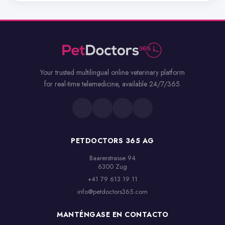
Your trusted multilingual online veterinary platform
for real-time telemedicine, available 24/7/365.
PETDOCTORS 365 AG
Baarerstrasse 94

6300 Zug
+41 79 613 19 11
info@petdoctors365.com
MANTÉNGASE EN CONTACTO