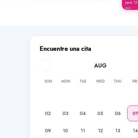
para 15
min
Encuentre una cita
AUG
SUN
MON
TUE
WED
THU
FRI
02
03
04
05
06
0
09
10
11
12
13
14