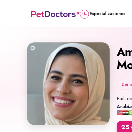
Especializaciones
Am
Mo
Derm
País de
Arabia
25