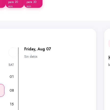
para 20
para 30
min
min
Friday, Aug 07
Sin datos
L
SAT
01
7
08
15