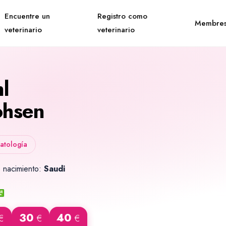
Encuentre un
Registro como
Membres
veterinario
veterinario
l
hsen
atología
 nacimiento:
Saudi
30
40
€
€
€