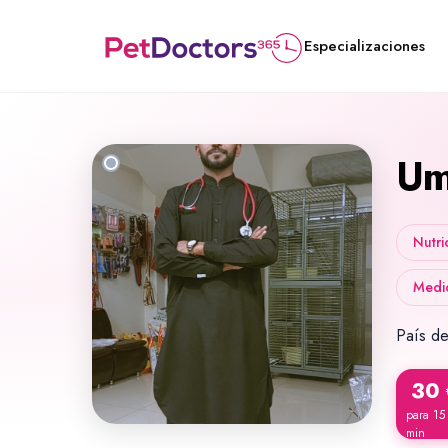
Especializaciones
Um
Nutri
Medic
País de
30
para 15
min