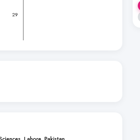
29
 Sciences
, Lahore, Pakistan