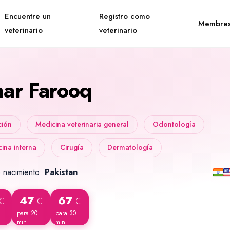
Encuentre un
Registro como
Membres
veterinario
veterinario
ar Farooq
ción
Medicina veterinaria general
Odontología
ina interna
Cirugía
Dermatología
 nacimiento:
Pakistan
47
67
€
€
€
para 20
para 30
min
min