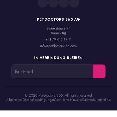
PETDOCTORS 365 AG
Baarerstrasse 94

6300 Zug
+41 79 613 19 11
info@petdoctors365.com
IN VERBINDUNG BLEIBEN
Ihre Email
© 2026 PetDoctors 365. All rights reserved.
Allgemeine Geschäftsbedingungen
Rechtliche Hinweise
Datenschutzrichtlinie