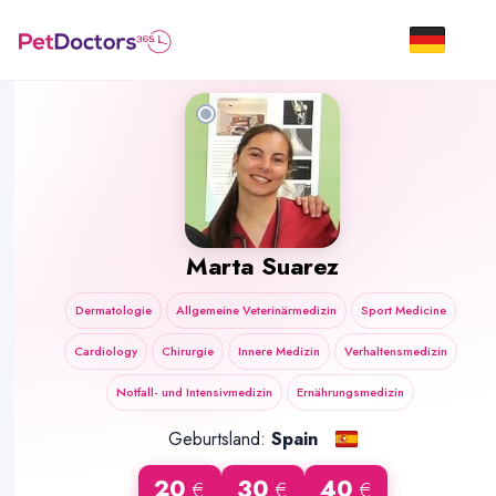
Marta Suarez
Dermatologie
Allgemeine Veterinärmedizin
Sport Medicine
Cardiology
Chirurgie
Innere Medizin
Verhaltensmedizin
Notfall- und Intensivmedizin
Ernährungsmedizin
Geburtsland:
Spain
20
30
40
€
€
€