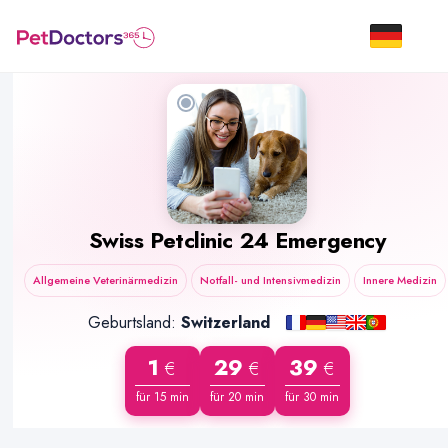
Swiss Petclinic 24 Emergency
Allgemeine Veterinärmedizin
Notfall- und Intensivmedizin
Innere Medizin
Geburtsland:
Switzerland
1
29
39
€
€
€
für 15 min
für 20 min
für 30 min