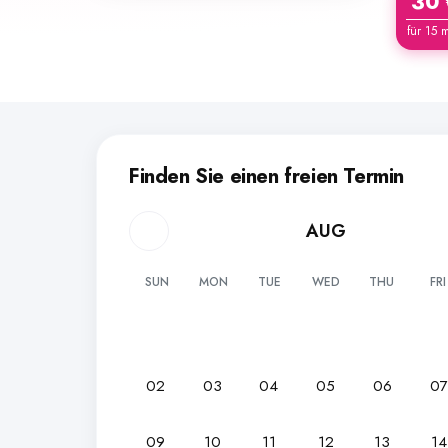
30
für 15 
Finden Sie einen freien Termin
AUG
SUN
MON
TUE
WED
THU
FRI
02
03
04
05
06
0
09
10
11
12
13
14