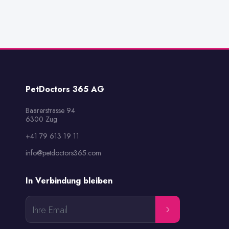
PetDoctors 365 AG
Baarerstrasse 94

6300 Zug
+41 79 613 19 11
info@petdoctors365.com
In Verbindung bleiben
Ihre Email