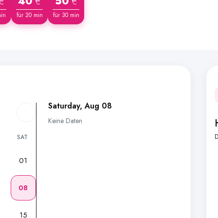
40
50
€
€
€
min
für 20 min
für 30 min
Saturday, Aug 08
Keine Daten
D
SAT
01
7
08
15