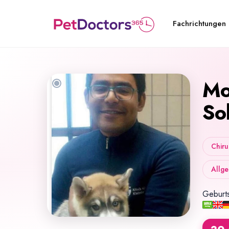
Fachrichtungen
M
So
Chiru
Allge
Geburt