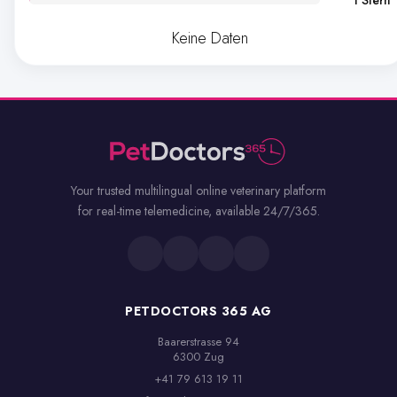
1 Stern
Keine Daten
Your trusted multilingual online veterinary platform
for real-time telemedicine, available 24/7/365.
PETDOCTORS 365 AG
Baarerstrasse 94

6300 Zug
+41 79 613 19 11