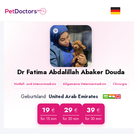
Dr
Fatima Abdalillah Abaker Douda
Notfall- und Intensivmedizin
Allgemeine Veterinärmedizin
Chirurgie
Geburtsland:
United Arab Emirates
19
29
39
€
€
€
für 15 min
für 20 min
für 30 min