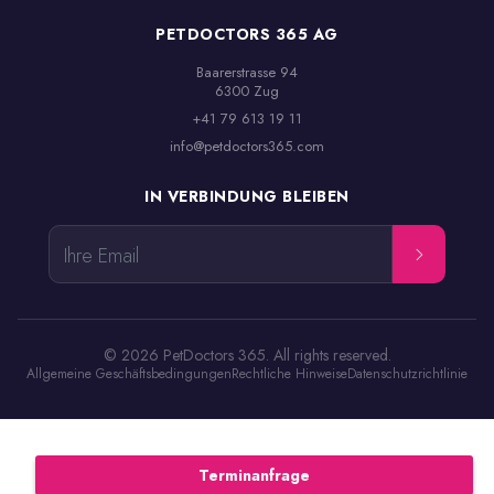
PETDOCTORS 365 AG
Baarerstrasse 94

6300 Zug
+41 79 613 19 11
info@petdoctors365.com
IN VERBINDUNG BLEIBEN
Ihre Email
© 2026 PetDoctors 365. All rights reserved.
Allgemeine Geschäftsbedingungen
Rechtliche Hinweise
Datenschutzrichtlinie
Terminanfrage