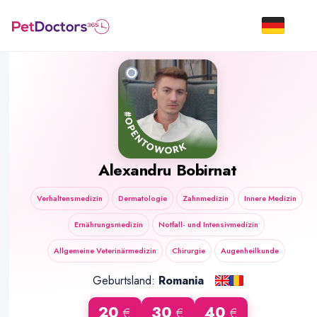
Alexandru Bobirnat
Verhaltensmedizin
Dermatologie
Zahnmedizin
Innere Medizin
Ernährungsmedizin
Notfall- und Intensivmedizin
Allgemeine Veterinärmedizin
Chirurgie
Augenheilkunde
Geburtsland:
Romania
20
30
40
€
€
€